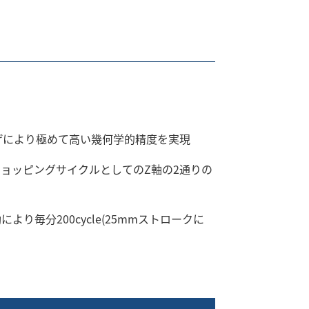
さげにより極めて高い幾何学的精度を実現
チョッピングサイクルとしてのZ軸の2通りの
り毎分200cycle(25mmストロークに