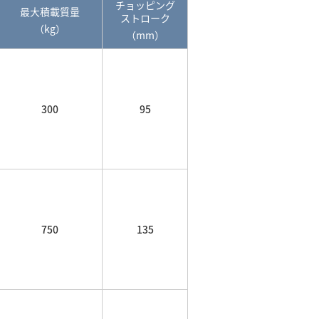
チョッピング
最大積載質量
ストローク
（kg）
（mm）
300
95
750
135