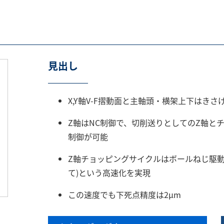
見出し
X,Y軸V-F摺動面と主軸頭・横架上下はき
Z軸はNC制御で、切削送りとしてのZ軸と
制御が可能
Z軸チョッピングサイクルはボールねじ駆動によ
て)という高速化を実現
この速度でも下死点精度は2μm