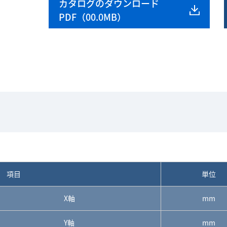
カタログのダウンロード
PDF（00.0MB）
項目
単位
X軸
mm
Y軸
mm