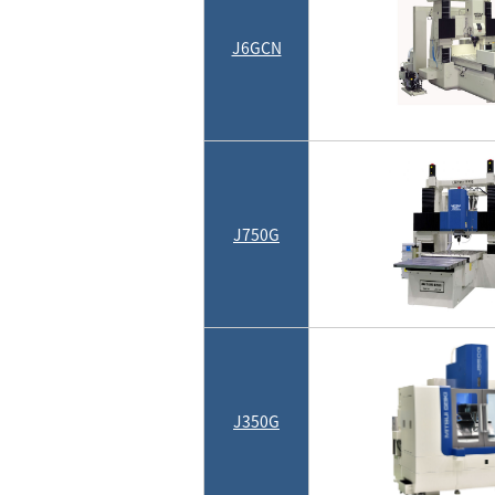
J6GCN
J750G
J350G