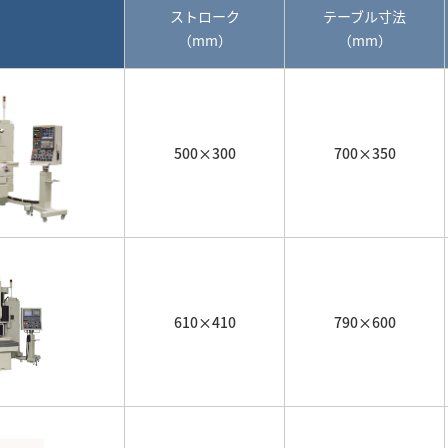
ストローク
テーブル寸法
（mm）
（mm）
500×300
700×350
610×410
790×600