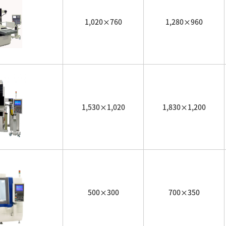
1,020×760
1,280×960
1,530×1,020
1,830×1,200
500×300
700×350