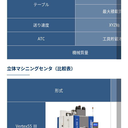
テーブル
最大積載質量
送り速度
XYZ軸
ATC
工具貯蔵本数
機械質量
立体マシニングセンタ（比較表）
形式
Vertex55 Ⅲ
55