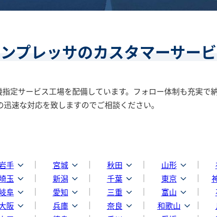
コンプレッサのカスタマーサービ
精機指定サービス工場を配備しています。フォロー体制も充実で納
の迅速な対応を致しますのでご相談ください。
岩手
宮城
秋田
山形
埼玉
新潟
千葉
東京
岐阜
愛知
三重
富山
大阪
兵庫
奈良
和歌山