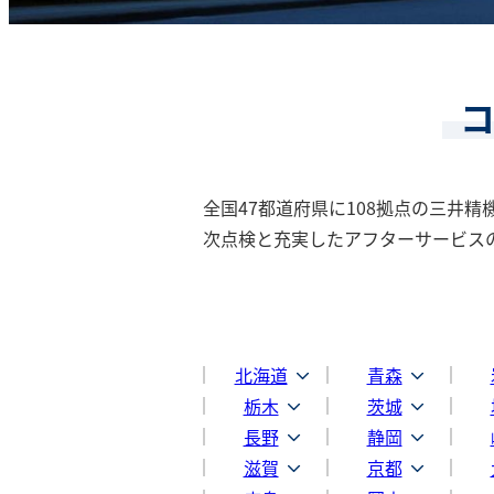
全国47都道府県に108拠点の三井
次点検と充実したアフターサービス
北海道
青森
栃木
茨城
長野
静岡
滋賀
京都