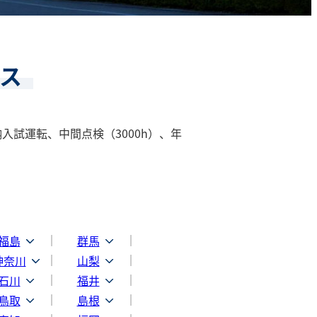
ス
入試運転、中間点検（3000h）、年
福島
群馬
神奈川
山梨
石川
福井
鳥取
島根