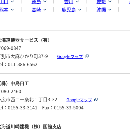
山口
徳島
香川
愛媛
熊本
宮崎
鹿児島
沖縄
北海道機器サービス（有
）
069-0847
江別市大麻ひかり町37-9
Googleマップ
el：011-386-6562
（株）中島自工
080-2460
帯広市西二十条北１丁目3-32
Googleマップ
el：0155-33-3141 Fax：0155-33-5004
北海道川崎建機（株）函館支店