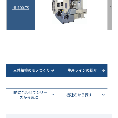
HU100-TS
1,3
三井精機のモノづくり
生産ラインの紹介
目的に合わせてシリー
機種名から探す
ズから選ぶ