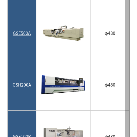
GSE500A
φ480
GSH200A
φ480
GSE100B
φ480