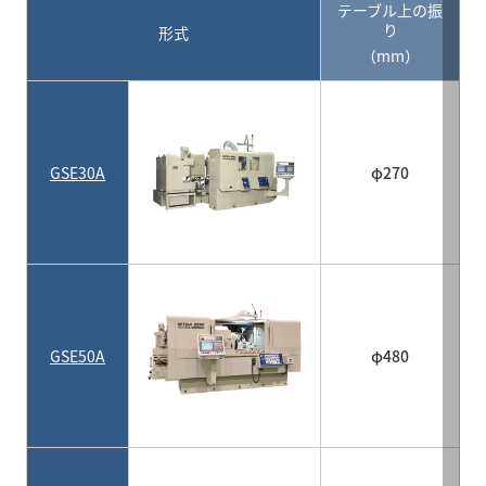
テーブル上の振
り
形式
（mm）
GSE30A
φ270
GSE50A
φ480