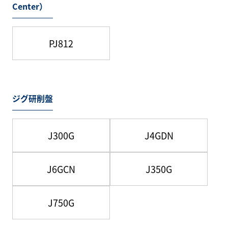
Center）
PJ812
ジグ研削盤
J300G
J4GDN
J6GCN
J350G
J750G