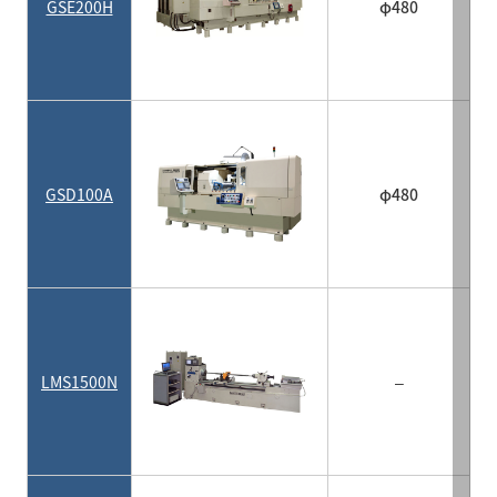
GSE200H
φ480
GSD100A
φ480
LMS1500N
–