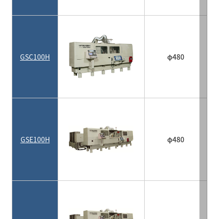
GSC100H
φ480
GSE100H
φ480