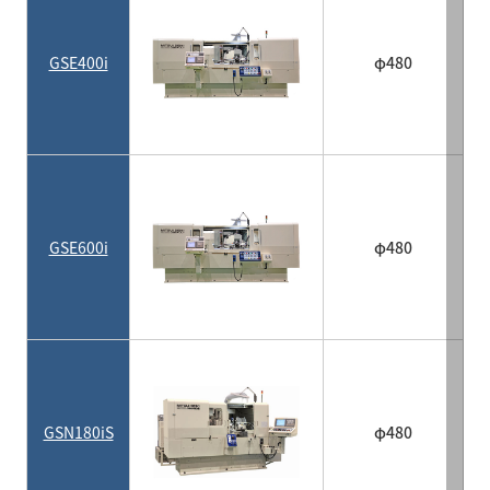
GSE400i
φ480
GSE600i
φ480
GSN180iS
φ480