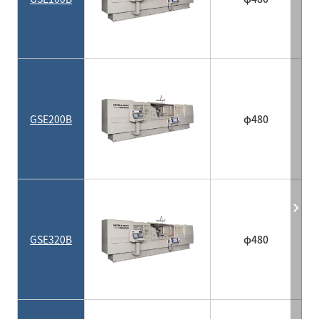
GSE200B
φ480
GSE320B
φ480