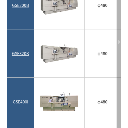
GSE200B
φ480
GSE320B
φ480
GSE400i
φ480