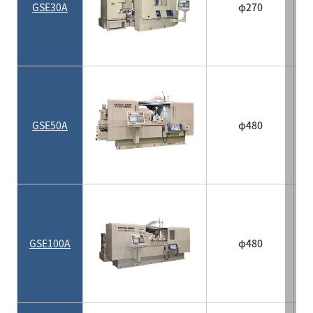
GSE30A
φ270
GSE50A
φ480
GSE100A
φ480