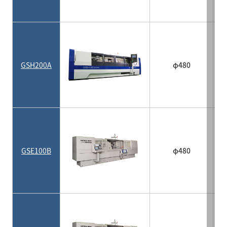
GSH200A
φ480
GSE100B
φ480