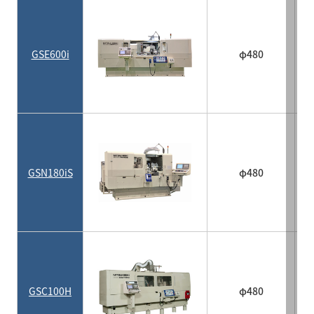
GSE600i
φ480
GSN180iS
φ480
GSC100H
φ480