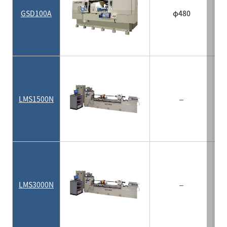
GSD100A
φ480
LMS1500N
–
LMS3000N
–