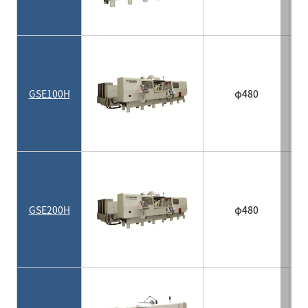
GSE100H
φ480
GSE200H
φ480