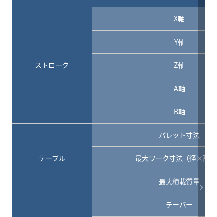
X軸
Y軸
ストローク
Z軸
A軸
B軸
パレット寸法
テーブル
最大ワーク寸法（径×高さ
最大積載質量
テーパー