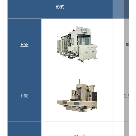
ス
形式
H5E
850
H6E
1,30