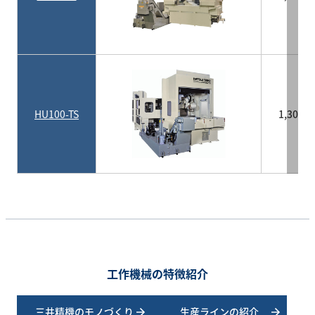
HU100-TS
1,300×
工作機械の特徴紹介
三井精機のモノづくり
生産ラインの紹介