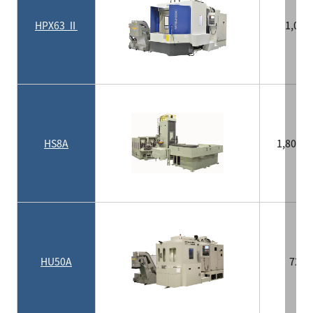
HPX63 Ⅱ
1,00
HS8A
1,800×
HU50A
720