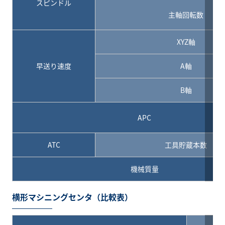
スピンドル
主軸回転数
XYZ軸
早送り速度
A軸
B軸
APC
ATC
工具貯蔵本数
機械質量
横形マシニングセンタ（比較表）