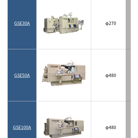
GSE30A
φ270
GSE50A
φ480
GSE100A
φ480