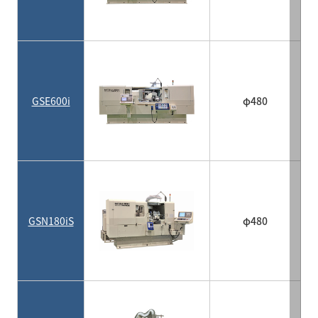
GSE600i
φ480
GSN180iS
φ480