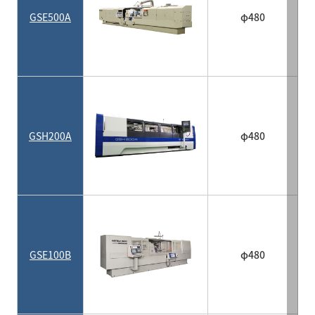
GSE500A
φ480
GSH200A
φ480
GSE100B
φ480