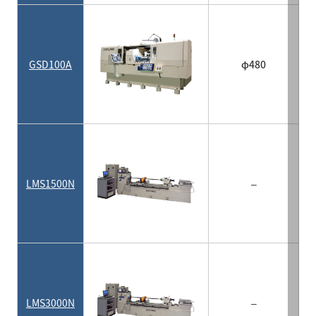
GSD100A
φ480
LMS1500N
–
LMS3000N
–