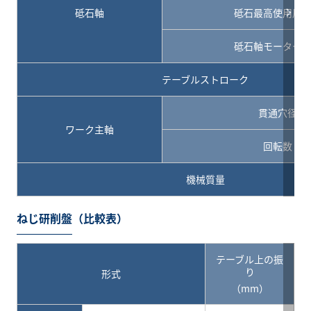
砥石軸
砥石最高使用周
砥石軸モーター
テーブルストローク
貫通穴径
ワーク主軸
回転数
機械質量
ねじ研削盤（比較表）
テーブル上の振
り
形式
（mm）