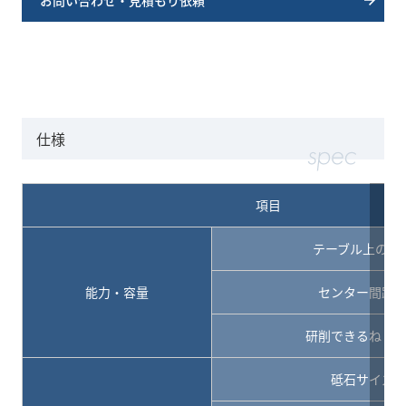
仕様
項目
テーブル上の振
能力・容量
センター間距
研削できるねじ
砥石サイズ