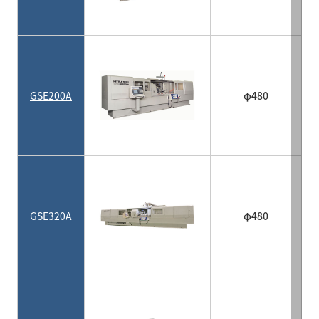
GSE200A
φ480
GSE320A
φ480