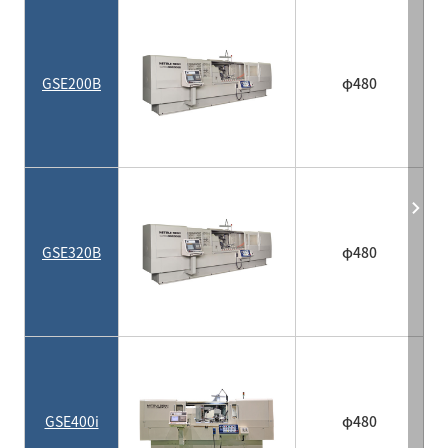
GSE200B
φ480
GSE320B
φ480
GSE400i
φ480