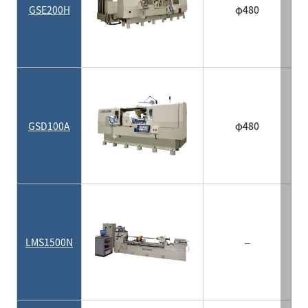
GSE200H
φ480
GSD100A
φ480
LMS1500N
–