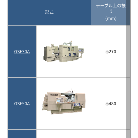
テーブル上の振
り
形式
（mm）
GSE30A
φ270
GSE50A
φ480