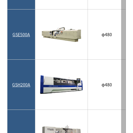
GSE500A
φ480
GSH200A
φ480