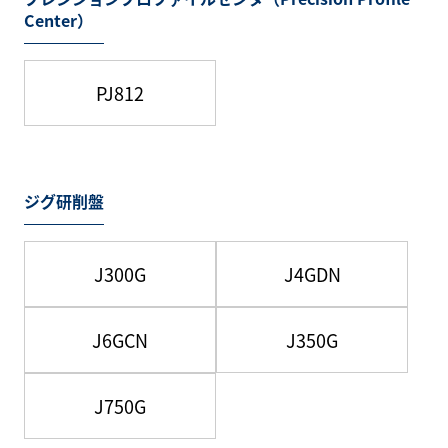
Center）
PJ812
ジグ研削盤
J300G
J4GDN
J6GCN
J350G
J750G