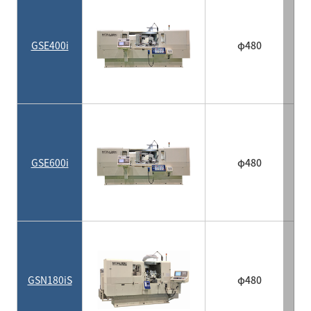
GSE400i
φ480
GSE600i
φ480
GSN180iS
φ480