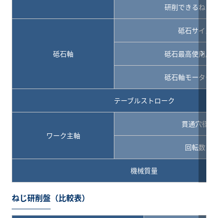
研削できるねじ
砥石サイズ
砥石軸
砥石最高使用周
砥石軸モーター
テーブルストローク
貫通穴径
ワーク主軸
回転数
機械質量
ねじ研削盤（比較表）