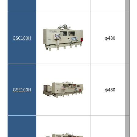
GSC100H
φ480
GSE100H
φ480