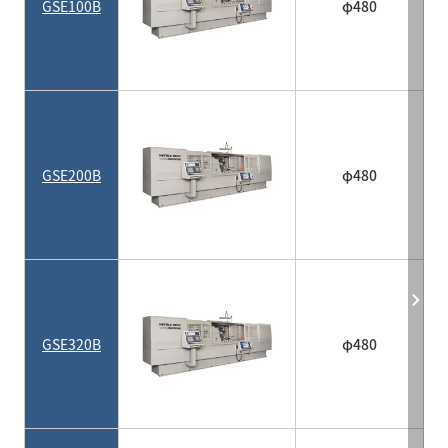
GSE100B
φ480
GSE200B
φ480
GSE320B
φ480