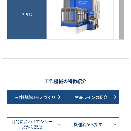
PJ812
12
工作機械の特徴紹介
三井精機のモノづくり
生産ラインの紹介
目的に合わせてシリー
機種名から探す
ズから選ぶ