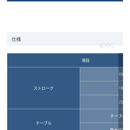
仕様
項目
X軸
ストローク
Y軸
Z軸
テーブル寸
テーブル
最大積載質