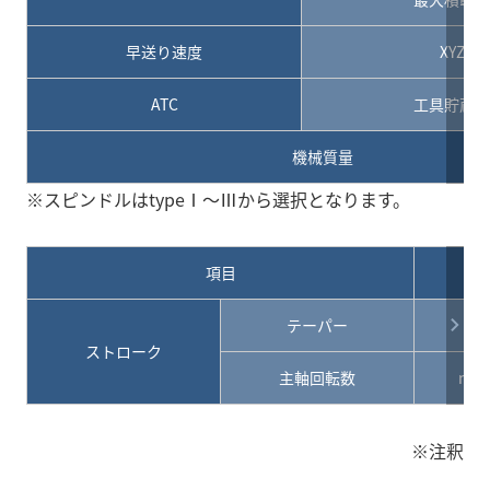
早送り速度
XYZ軸
ATC
工具貯蔵本
機械質量
※スピンドルはtypeⅠ～Ⅲから選択となります。
項目
単
テーパー
ストローク
主軸回転数
min
※注釈