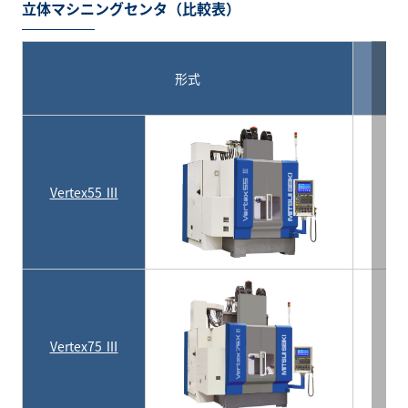
立体マシニングセンタ（比較表）
形式
Vertex55 Ⅲ
55
Vertex75 Ⅲ
75