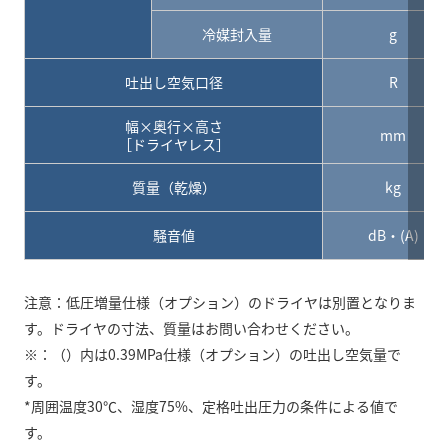
冷媒封入量
g
吐出し空気口径
R
幅×奥行×高さ
mm
［ドライヤレス］
質量（乾燥）
kg
騒音値
dB・(A)
注意：低圧増量仕様（オプション）のドライヤは別置となりま
す。ドライヤの寸法、質量はお問い合わせください。
※：（）内は0.39MPa仕様（オプション）の吐出し空気量で
す。
*周囲温度30℃、湿度75%、定格吐出圧力の条件による値で
す。