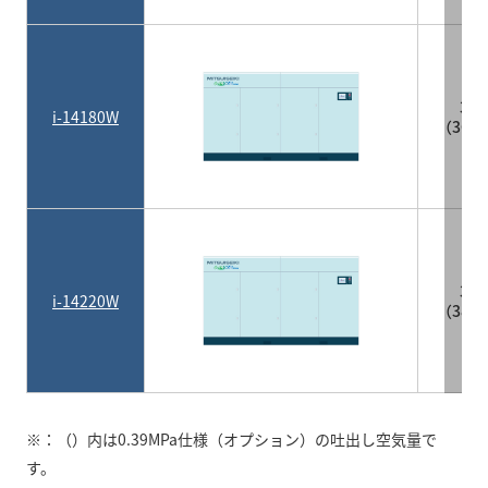
31.
i-14180W
（36.
37.
i-14220W
（38.
※：（）内は0.39MPa仕様（オプション）の吐出し空気量で
す。