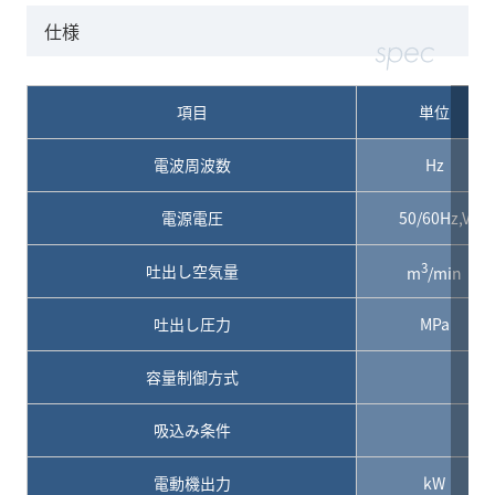
仕様
項目
単位
電波周波数
Hz
電源電圧
50/60Hz,V
3
吐出し空気量
m
/min
吐出し圧力
MPa
容量制御方式
吸込み条件
電動機出力
kW