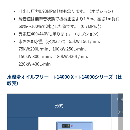
吐出し圧力0.93MPa仕様も承ります。（オプション）
騒音値は無響音状態で機械正面より1.5m、高さ1m負荷
60%～100%で測定した値です。（0.7MPa時）
異電圧400/440Vも承ります。（オプション）
水冷冷却水量（水温32℃） 55kW:150L/min、
75kW:200L/min、100kW:250L/min、
150kW:300L/min、180kW:430L/min、
220kW:430L/min
水潤滑オイルフリー i-14000 X・i-14000シリーズ（比
較表）
吐出し
量
形式
（m3/m