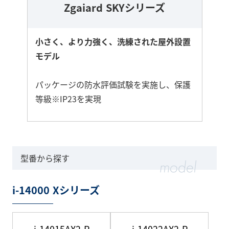
Zgaiard SKYシリーズ
小さく、より力強く、洗練された屋外設置
モデル
パッケージの防水評価試験を実施し、保護
等級※IP23を実現
さ
ら
に
型番から探す
詳
し
i-14000 Xシリーズ
く
i-14015AX2-R
i-14022AX2-R