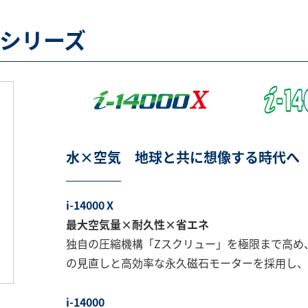
000シリーズ
水×空気 地球と共に想像する時代へ
i-14000Ⅹ
最大空気量×耐久性×省エネ
独自の圧縮機構「Zスクリュー」を極限まで高め
の見直しと高効率な永久磁石モーターを採用し、
i-14000