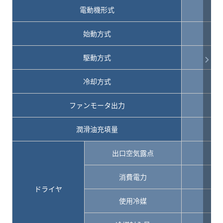
電動機形式
始動方式
駆動方式
冷却方式
ファンモータ出力
kW
潤滑油充填量
L
出口空気露点
℃
消費電力
kW
ドライヤ
使用冷媒