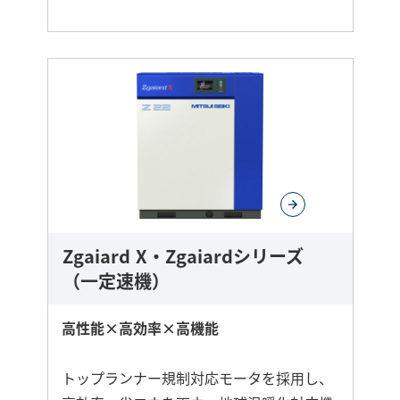
さ
ら
に
詳
し
く
Zgaiard X・Zgaiardシリーズ
（一定速機）
高性能×高効率×高機能
トップランナー規制対応モータを採用し、