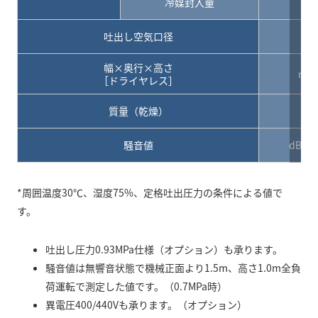
冷媒封入量
g
吐出し空気口径
R
幅×奥行×高さ
mm
［ドライヤレス］
質量（乾燥）
kg
騒音値
dB・(
*周囲温度30℃、湿度75%、定格吐出圧力の条件による値で
す。
吐出し圧力0.93MPa仕様（オプション）も承ります。
騒音値は無響音状態で機械正面より1.5m、高さ1.0m全負
荷運転で測定した値です。（0.7MPa時）
異電圧400/440Vも承ります。（オプション）