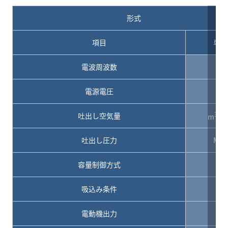
形式
項目
単位
電波周波数
Hz
電源電圧
V
3
吐出し空気量
m
/m
吐出し圧力
MPa
容量制御方式
吸込み条件
電動機出力
kW