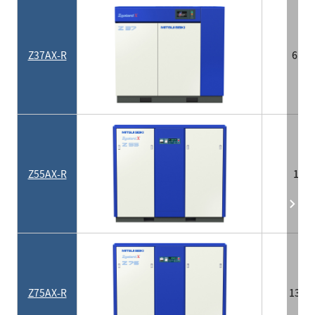
Z37AX-R
6.9
Z55AX-R
10
Z75AX-R
13.2