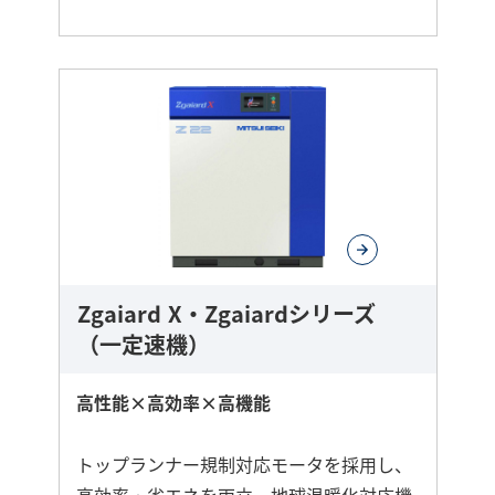
さ
ら
に
詳
し
く
Zgaiard X・Zgaiardシリーズ
（一定速機）
高性能×高効率×高機能
トップランナー規制対応モータを採用し、