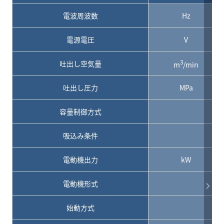
電波周波数
Hz
電源電圧
V
3
吐出し空気量
m
/min
吐出し圧力
MPa
容量制御方式
吸込み条件
電動機出力
kW
電動機形式
始動方式