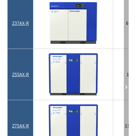
Z37AX-R
6.9
Z55AX-R
10
Z75AX-R
13.2