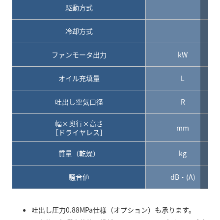
駆動方式
冷却方式
ファンモータ出力
kW
オイル充填量
L
吐出し空気口径
R
幅×奥行×高さ
mm
［ドライヤレス］
質量（乾燥）
kg
騒音値
dB・(A)
吐出し圧力0.88MPa仕様（オプション）も承ります。