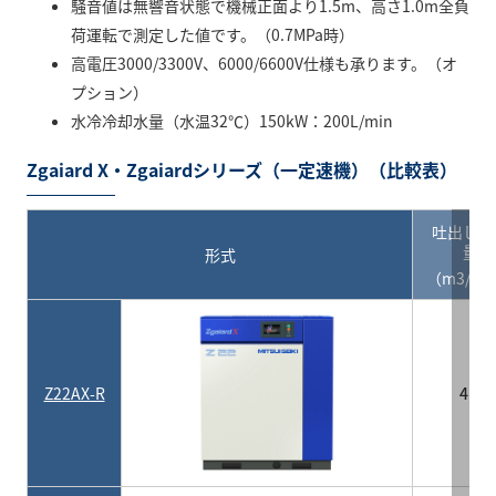
騒音値は無響音状態で機械正面より1.5m、高さ1.0m全負
荷運転で測定した値です。（0.7MPa時）
高電圧3000/3300V、6000/6600V仕様も承ります。（オ
プション）
水冷冷却水量（水温32℃）150kW：200L/min
Zgaiard X・Zgaiardシリーズ（一定速機）（比較表）
吐出し空
量
形式
（m3/mi
Z22AX-R
4.1