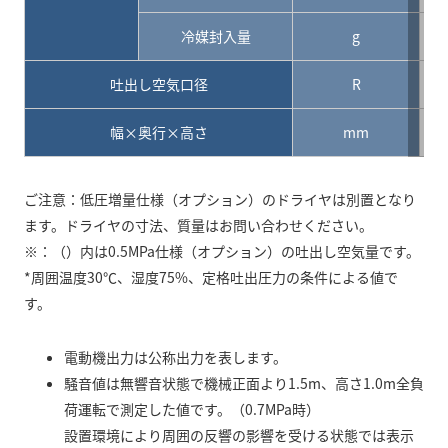
冷媒封入量
g
吐出し空気口径
R
幅×奥行×高さ
mm
ご注意：低圧増量仕様（オプション）のドライヤは別置となり
ます。ドライヤの寸法、質量はお問い合わせください。
※：（）内は0.5MPa仕様（オプション）の吐出し空気量です。
*周囲温度30℃、湿度75%、定格吐出圧力の条件による値で
す。
電動機出力は公称出力を表します。
騒音値は無響音状態で機械正面より1.5m、高さ1.0m全負
荷運転で測定した値です。（0.7MPa時）
設置環境により周囲の反響の影響を受ける状態では表示