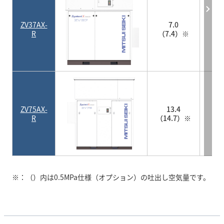
0
ZV37AX-
7.0
（0
R
（7.4）※
0
ZV75AX-
13.4
（0
R
（14.7）※
※：（）内は0.5MPa仕様（オプション）の吐出し空気量です。