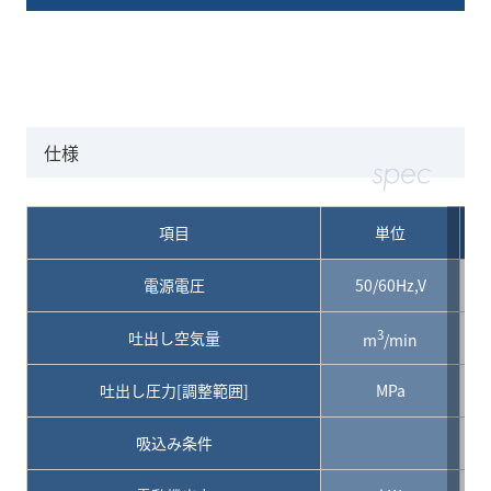
仕様
項目
単位
電源電圧
50/60Hz,V
3
吐出し空気量
m
/min
吐出し圧力[調整範囲]
MPa
吸込み条件