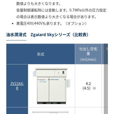
数値よりも大きくなります。
容量制御運転時には変動します。0.7MPa以外の圧力設定
の場合は表示数値より大きくなる場合があります。
異電圧400/440Vも承ります。（オプション）
油水潤滑式 Zgaiard Skyシリーズ（比較表）
吐出し空気
吐出
量
形式
（m3/min）
（M
0
ZV22AX-
4.2
（0
R
（4.5）※