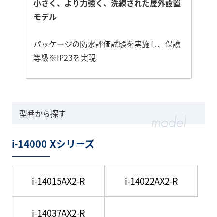
小さく、より力強く、洗練された屋外設置
モデル
パッケージの防水評価試験を実施し、保護
等級※IP23を実現
さ
ら
に
型番から探す
詳
し
i-14000 Xシリーズ
く
i-14015AX2-R
i-14022AX2-R
i-14037AX2-R