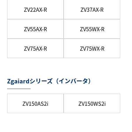
ZV22AX-R
ZV37AX-R
ZV55AX-R
ZV55WX-R
ZV75AX-R
ZV75WX-R
Zgaiardシリーズ（インバータ）
ZV150AS2i
ZV150WS2i