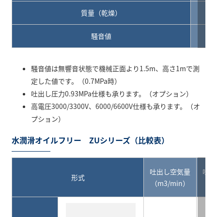
質量（乾燥）
騒音値
dB
騒音値は無響音状態で機械正面より1.5m、高さ1mで測
定した値です。（0.7MPa時）
吐出し圧力0.93MPa仕様も承ります。（オプション）
高電圧3000/3300V、6000/6600V仕様も承ります。（オ
プション）
水潤滑オイルフリー ZUシリーズ（比較表）
吐出し空気量
吐出
形式
（m3/min）
（M