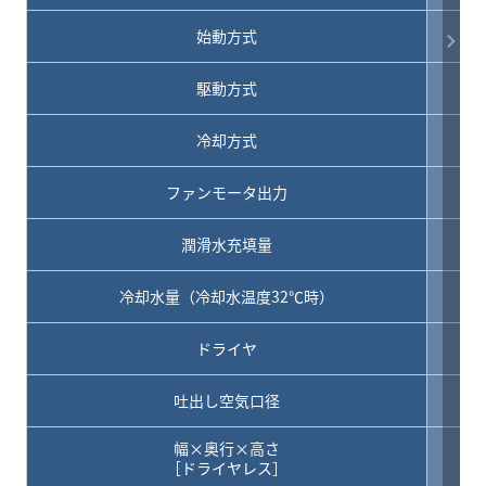
始動方式
駆動方式
冷却方式
ファンモータ出力
潤滑水充填量
冷却水量（冷却水温度32℃時）
L
ドライヤ
吐出し空気口径
幅×奥行×高さ
［ドライヤレス］