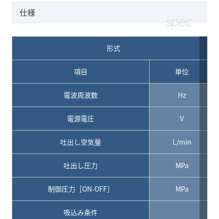
仕様
形式
項目
単位
電波周波数
Hz
電源電圧
V
吐出し空気量
L/min
吐出し圧力
MPa
制御圧力［ON-OFF］
MPa
吸込み条件