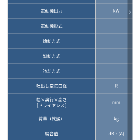
電動機出力
kW
電動機形式
始動方式
駆動方式
冷却方式
吐出し空気口径
R
幅×奥行×高さ
mm
［ドライヤレス］
質量（乾燥）
kg
騒音値
dB・(A)