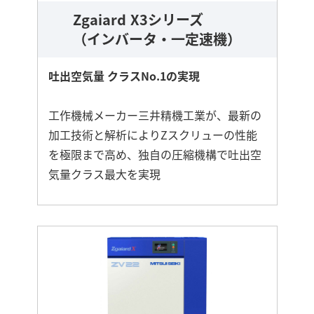
Zgaiard X3シリーズ
（インバータ・一定速機）
吐出空気量 クラスNo.1の実現
工作機械メーカー三井精機工業が、最新の
加工技術と解析によりZスクリューの性能
を極限まで高め、独自の圧縮機構で吐出空
気量クラス最大を実現
さ
ら
に
詳
し
く