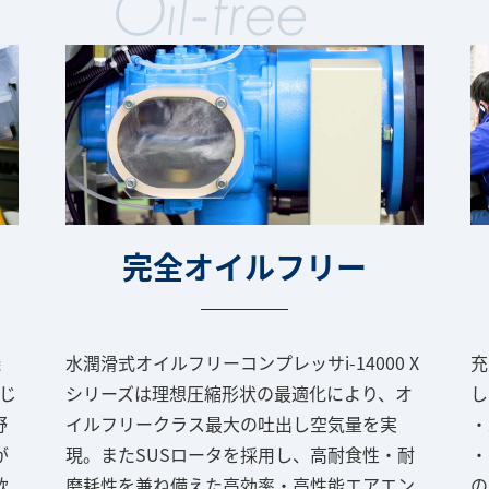
完全オイルフリー
機
水潤滑式オイルフリーコンプレッサi-14000 X
充
じ
シリーズは理想圧縮形状の最適化により、オ
し
野
イルフリークラス最大の吐出し空気量を実
・
が
現。またSUSロータを採用し、高耐食性・耐
・
軟
磨耗性を兼ね備えた高効率・高性能エアエン
の